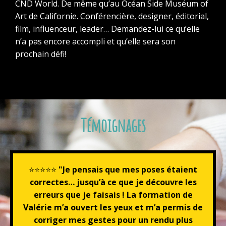
CND World. De même qu’au Océan Side Muséum of
Art de Californie. Conférencière, designer, éditorial,
film, influenceur, leader… Demandez-lui ce qu’elle
n’a pas encore accompli et qu’elle sera son
prochain défi!
Témoignages
⭐⭐⭐⭐⭐
"Je pensais que mes poses étaient
correctes… jusqu’à ce que je découvre les
erreurs que je faisais ! La formation de
Valérie m’a ouvert les yeux et m’a permis de
corriger mes gestes pour un rendu plus